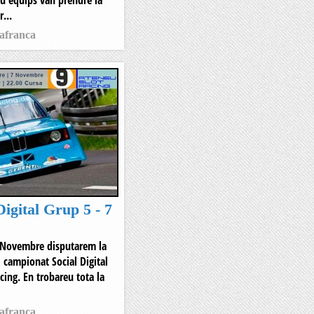
u equips van prendre la
...
lafranca
Digital Grup 5 - 7
 Novembre disputarem la
l campionat Social Digital
cing. En trobareu tota la
lafranca