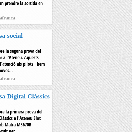
van prendre la sortida en
lafranca
sa social
re la segona prova del
r a l'Ateneu. Aquests
l'atenció als pilots i hem
noves...
lafranca
sa Digital Clàssics
re la primera prova del
Clàssics a l'Ateneu Slot
amb Matra MS670B
guit per...