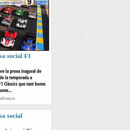
sa social F1
re la prova inagural de
 de la temporada a
 F1 Clàssics que tant bones
unes...
lafranca
sa social