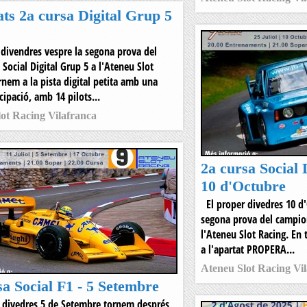
ats 2a cursa Digital Grup 5
divendres vespre la segona prova del
Social Digital Grup 5 a l'Ateneu Slot
rnem a la pista digital petita amb una
cipació, amb 14 pilots...
ot Racing Vilafranca
2a cursa Social 
10 d'Octubre
El proper divedres 10 d
segona prova del campion
l'Ateneu Slot Racing. En 
a l'apartat PROPERA...
Ateneu Slot Racing Vi
sa Social F1 - 5 Setembre
 divedres 5 de Setembre tornem després