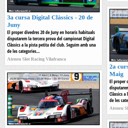
3a cursa Digital Clàssics - 20 de
Juny
El proper divedres 20 de Juny en horaris habituals
disputarem la tercera prova del campionat Digital
Clàssics a la pista petita del club. Seguim amb una
de les categories...
Ateneu Slot Racing Vilafranca
2a curs
Maig
El proper 
disputarem
Clàssics a
de les cate
Ateneu Sl