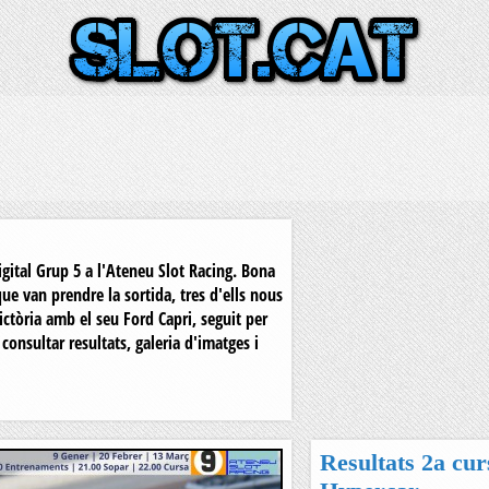
gital Grup 5 a l'Ateneu Slot Racing. Bona
ue van prendre la sortida, tres d'ells nous
ictòria amb el seu Ford Capri, seguit per
sultar resultats, galeria d'imatges i
Resultats 2a cur