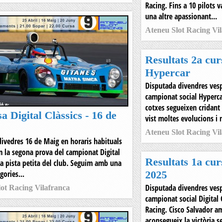
Racing. Fins a 10 pilots 
una altre apassionant...
Ateneu Slot Racing Vi
Resultats 2a cur
Hypercar
Disputada divendres vesp
campionat social Hyperca
cotxes segueixen cridant 
a Digital Clàssics - 16 de
vist moltes evolucions i 
Ateneu Slot Racing Vi
divedres 16 de Maig en horaris habituals
 la segona prova del campionat Digital
Resultats 1a cur
 la pista petita del club. Seguim amb una
gories...
2025
Disputada divendres vesp
ot Racing Vilafranca
campionat social Digital 
Racing. Cisco Salvador 
aconsegueix la victòria se